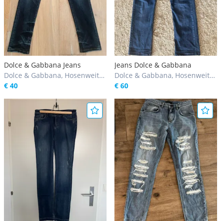
Dolce & Gabbana Jeans
Jeans Dolce & Gabbana
Dolce & Gabbana, Hosenweite
Dolce & Gabbana, Hosenweite
30 / S, 31 / M
€ 40
32 / L
€ 60