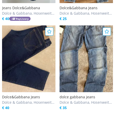
Jeans Dolce&Gabbana
Dolce&Gabbana Jeans
Dolce & Gabbana, Hosenweite
Dolce & Gabbana, Hosenweite
29 / M
€ 40
27 / S, 28 / S
€ 25
PayLivery
Dolce&Gabbana Jeans
dolce gabbana jeans
Dolce & Gabbana, Hosenweite
Dolce & Gabbana, Hosenweite
27 / S, 28 / S
€ 40
30 / S
€ 35