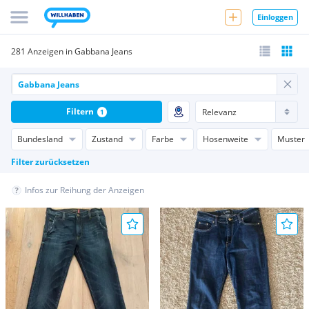
Einloggen
281 Anzeigen in Gabbana Jeans
Filtern
1
Bundesland
Zustand
Farbe
Hosenweite
Muster
Filter zurücksetzen
Infos zur Reihung der Anzeigen