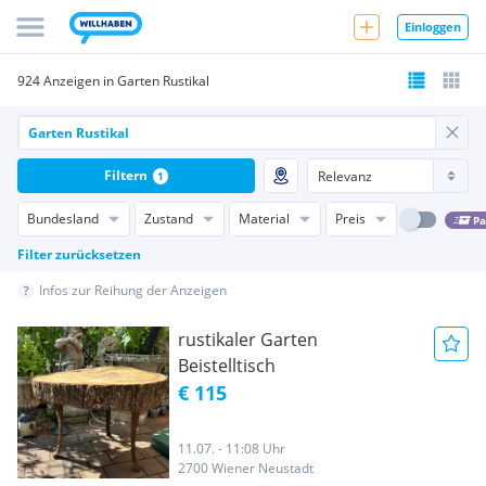
Einloggen
924 Anzeigen in Garten Rustikal
Filtern
1
Bundesland
Zustand
Material
Preis
Pa
Filter zurücksetzen
Infos zur Reihung der Anzeigen
rustikaler Garten
Beistelltisch
€ 115
11.07. - 11:08 Uhr
2700 Wiener Neustadt