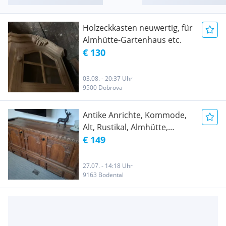
Holzeckkasten neuwertig, für
Almhütte-Gartenhaus etc.
€ 130
03.08. - 20:37 Uhr
9500 Dobrova
Antike Anrichte, Kommode,
Alt, Rustikal, Almhütte,
Gartenhütte, Gartenhaus,
€ 149
Haus
27.07. - 14:18 Uhr
9163 Bodental