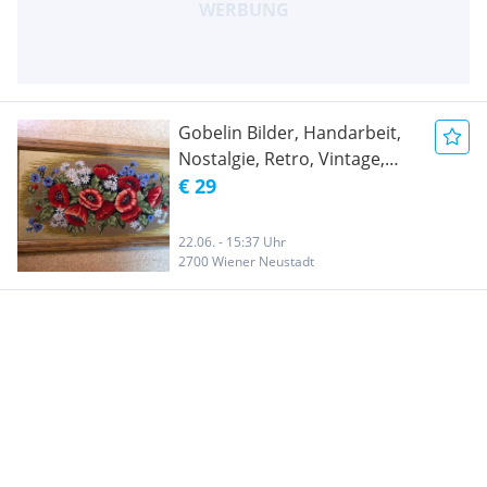
Gobelin Bilder, Handarbeit,
Nostalgie, Retro, Vintage,
Bauernstube, Küche,
€ 29
Almhütte, Gartenhaus
22.06. - 15:37 Uhr
2700 Wiener Neustadt