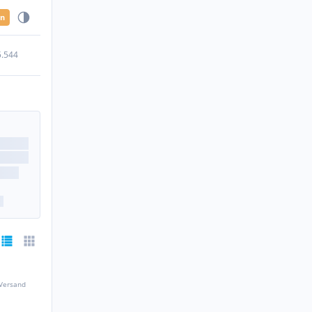
en
5.544
 Versand