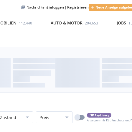
Nachrichten
Einloggen
|
Registrieren
Neue Anzeige aufgeb
OBILIEN
AUTO & MOTOR
JOBS
112.440
204.653
1
PayLivery
Zustand
Preis
Anzeigen mit Käuferschutz und