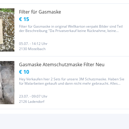
Filter für Gasmaske
€ 15
Filter für Gasmaske in original Wellkarton verpakt Bilder sind Teil
der Beschreibung "Da Privatverkauf keine Rücknahme, keine
Garantie und kein Umtausch. Der Verkauf erfolgt unter Ausschluss
jeglicher Gewährleistung!" "Der Käufer erklärt sich damit...
05.07. - 14:12 Uhr
2130 Mistelbach
Gasmaske Atemschutzmaske Filter Neu
€ 10
Hey Verkaufen hier 2 Sets für unsere 3M Schutzmaske. Haben Sie
für Malarbeiten gekauft und dann nicht mehr gebraucht. Alles
originalverpackt und unbenutzt. Filter sind noch bis min. 2025/2026
gültig Preis: 10€ pro Set. (Organische Filter, baumwollfilter...
23.07. - 09:07 Uhr
2126 Ladendorf