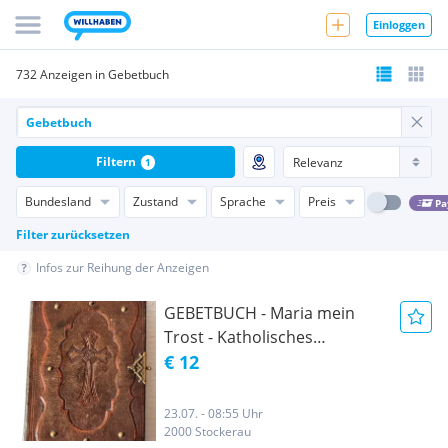
Einloggen
732 Anzeigen in Gebetbuch
Filtern
1
Bundesland
Zustand
Sprache
Preis
Pa
Filter zurücksetzen
Infos zur Reihung der Anzeigen
GEBETBUCH - Maria mein
Trost - Katholisches
Gebetbuch
€ 12
23.07. - 08:55 Uhr
2000 Stockerau