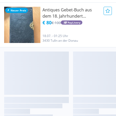
Antiques Gebet-Buch aus
Neuer Preis
dem 18. Jahrhundert
(Barockzeit) - Gebetbuch/
€ 80
€ 100
PayLivery
Gertruden-Buch
18.07. - 01:25 Uhr
3430 Tulln an der Donau