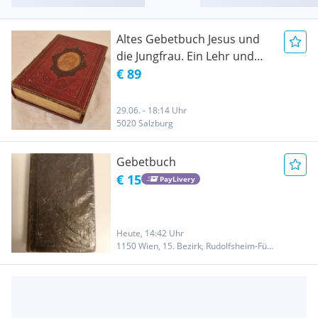
Altes Gebetbuch Jesus und
die Jungfrau. Ein Lehr und
Gebetbuch für christliche
€ 89
Jungfrauen
29.06. - 18:14 Uhr
5020 Salzburg
Gebetbuch
€ 15
PayLivery
Heute, 14:42 Uhr
1150 Wien, 15. Bezirk, Rudolfsheim-Fünfhaus