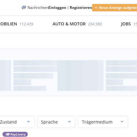
Nachrichten
Einloggen
|
Registrieren
Neue Anzeige aufgeb
OBILIEN
AUTO & MOTOR
JOBS
112.439
204.580
1
Zustand
Sprache
Trägermedium
PayLivery