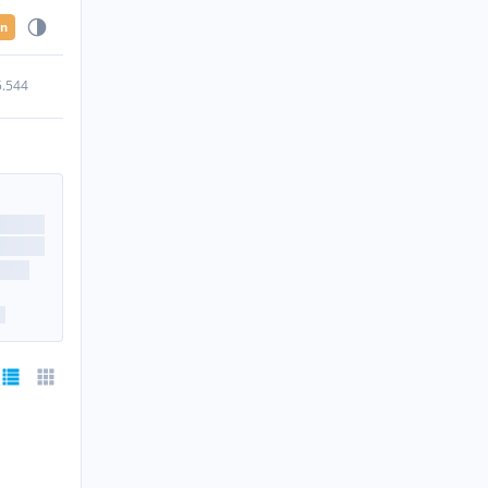
en
5.544