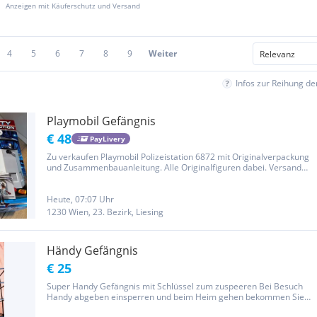
Anzeigen mit Käuferschutz und Versand
4
5
6
7
8
9
Weiter
Infos zur Reihung d
Playmobil Gefängnis
€ 48
PayLivery
Zu verkaufen Playmobil Polizeistation 6872 mit Originalverpackung
und Zusammenbauanleitung. Alle Originalfiguren dabei. Versand
oder Selbstabholung
Heute, 07:07 Uhr
1230 Wien, 23. Bezirk, Liesing
Händy Gefängnis
€ 25
Super Handy Gefängnis mit Schlüssel zum zuspeeren Bei Besuch
Handy abgeben einsperren und beim Heim gehen bekommen Sie
Ihr Handy wieder so wird statt Handy gespielt beim Besuch