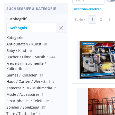
SUCHBEGRIFF & KATEGORIE
Filter zurücksetzen
Suchbegriff
Zurück
1
2
3
Kategorie
Antiquitäten / Kunst
80
Baby / Kind
10
Bücher / Filme / Musik
1.244
Freizeit / Instrumente /
Kulinarik
38
Games / Konsolen
19
Haus / Garten / Werkstatt
3
Kameras / TV / Multimedia
2
Mode / Accessoires
5
Smartphones / Telefonie
8
Spielen / Spielzeug
381
Tiere / Tierbedarf
6