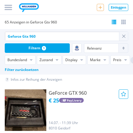
Einloggen
65 Anzeigen in Geforce Gtx 960
Filtern
1
Bundesland
Zustand
Display
Marke
Preis
Filter zurücksetzen
Infos zur Reihung der Anzeigen
GeForce GTX 960
€ 25
PayLivery
14.07. - 11:39 Uhr
8010 Geidorf