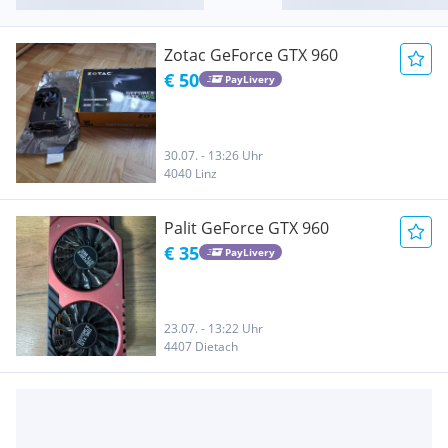
Zotac GeForce GTX 960
€ 50
PayLivery
30.07. - 13:26 Uhr
4040 Linz
Palit GeForce GTX 960
€ 35
PayLivery
23.07. - 13:22 Uhr
4407 Dietach