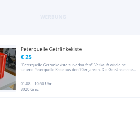
Peterquelle Getränkekiste
€ 25
"Peterquelle Getränkekiste zu verkaufen!" Verkauft wird eine
seltene Peterquelle Kiste aus den 70er Jahren. Die Getränkekiste
bietet Platz für zehn Flaschen und besitzt eine Breite von 55,5cm,
Tiefe 23,5cm und Höhe 36,0cm. Bei Interesse kurze Nachricht...
01.08. - 10:50 Uhr
8020 Graz