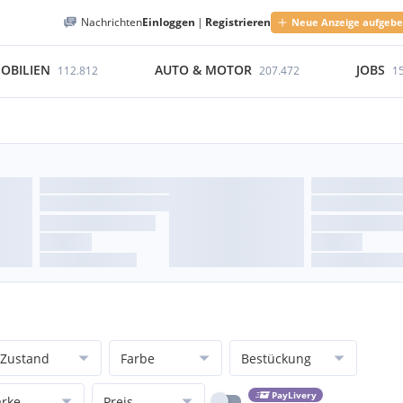
Nachrichten
Einloggen
|
Registrieren
Neue Anzeige aufgeb
OBILIEN
AUTO & MOTOR
JOBS
112.812
207.472
1
Zustand
Farbe
Bestückung
PayLivery
rke
Preis