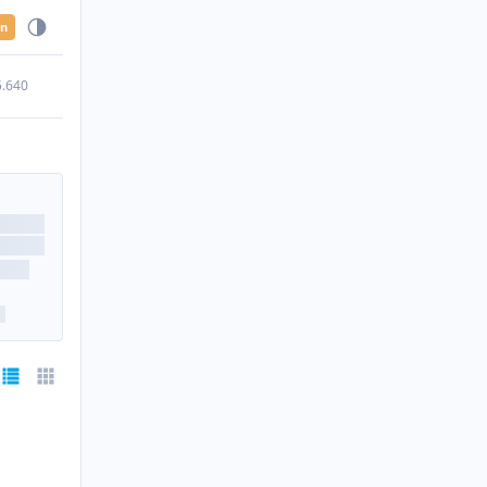
en
5.640