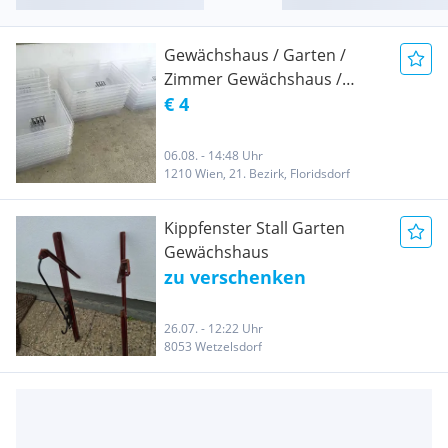
Gewächshaus / Garten /
Zimmer Gewächshaus /
Anzuchthaus, Nur Oberteil -
€ 4
Deckel. 15 Stück. 40€ !
06.08. - 14:48 Uhr
1210 Wien, 21. Bezirk, Floridsdorf
Kippfenster Stall Garten
Gewächshaus
zu verschenken
26.07. - 12:22 Uhr
8053 Wetzelsdorf