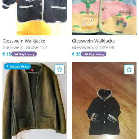
Giesswein Walkjacke
Giesswein Walkjacke
Giesswein, Größe 122
Giesswein, Größe 98
€ 15
€ 35
PayLivery
PayLivery
Neuer Preis