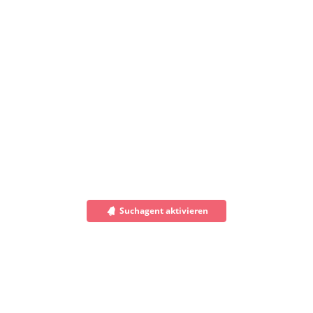
Suchagent aktivieren