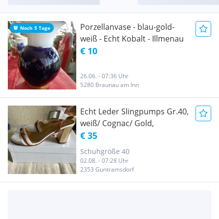
Porzellanvase - blau-gold-
Noch 5 Tage
weiß - Echt Kobalt - Illmenau
€ 10
26.06. - 07:36 Uhr
5280 Braunau am Inn
Echt Leder Slingpumps Gr.40,
weiß/ Cognac/ Gold,
€ 35
Schuhgröße 40
02.08. - 07:28 Uhr
2353 Guntramsdorf