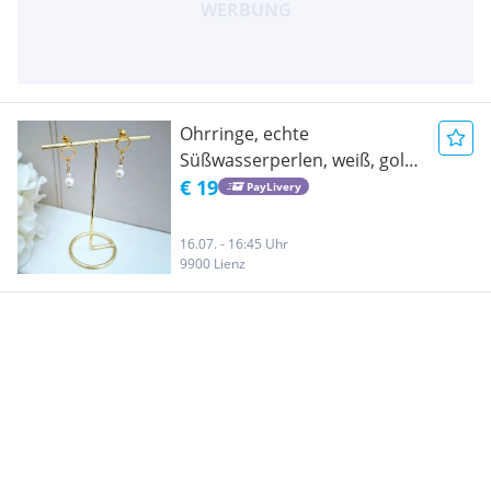
Ohrringe, echte
Süßwasserperlen, weiß, gold,
Edelstahl, Ohrstecker, Perlen
€ 19
PayLivery
16.07. - 16:45 Uhr
9900 Lienz