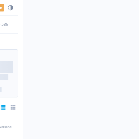
en
5.586
 Versand