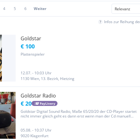
4
5
6
Weiter
Infos zur Reihung d
Goldstar
€ 100
Plattenspieler
12.07. - 10:03 Uhr
1130 Wien, 13. Bezirk, Hietzing
Goldstar Radio
€ 20
PayLivery
Goldstar Digital Sound Radio, Maße 65/20/20 der CD-Player startet
nicht immer gleich geht es dann erst wenn man der Cd manuell
dreht und dann auf Play drückt dann läuft es ganz normal zu
verkaufen.
05.08. - 10:37 Uhr
9020 Klagenfurt