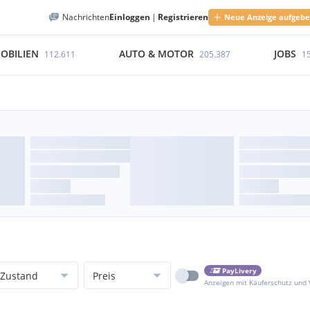
Nachrichten
Einloggen
|
Registrieren
Neue Anzeige aufgeb
OBILIEN
AUTO & MOTOR
JOBS
112.611
205.387
1
PayLivery
Zustand
Preis
Anzeigen mit Käuferschutz und