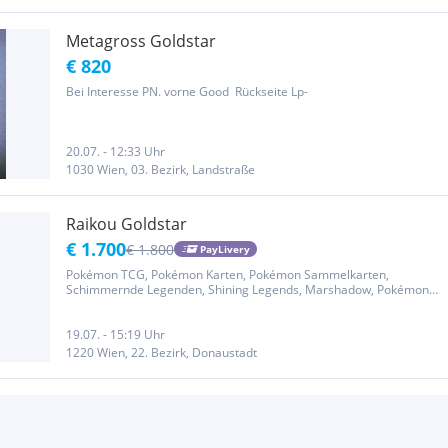
Metagross Goldstar
€ 820
Bei Interesse PN. vorne Good Rückseite Lp-
20.07. - 12:33 Uhr
1030 Wien, 03. Bezirk, Landstraße
Raikou Goldstar
€ 1.700
€ 1.800
PayLivery
Pokémon TCG, Pokémon Karten, Pokémon Sammelkarten,
Schimmernde Legenden, Shining Legends, Marshadow, Pokémon
Booster, Pokémon Box, OVP, Sealed, Sammlerstück, Investment,
Selten, Shiny Pokémon, Schimmerndes Mew, Schimmerndes
Rayquaza, Pokémon Trading...
19.07. - 15:19 Uhr
1220 Wien, 22. Bezirk, Donaustadt