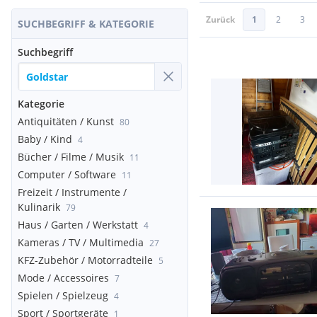
Zurück
1
2
3
SUCHBEGRIFF & KATEGORIE
Suchbegriff
Kategorie
Antiquitäten / Kunst
80
Baby / Kind
4
Bücher / Filme / Musik
11
Computer / Software
11
Freizeit / Instrumente /
Kulinarik
79
Haus / Garten / Werkstatt
4
Kameras / TV / Multimedia
27
KFZ-Zubehör / Motorradteile
5
Mode / Accessoires
7
Spielen / Spielzeug
4
Sport / Sportgeräte
1