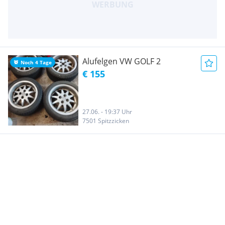
Alufelgen VW GOLF 2
Noch 4 Tage
€ 155
27.06. - 19:37 Uhr
7501 Spitzzicken