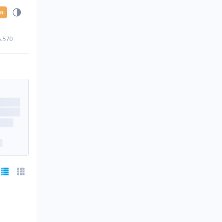
en
5.570