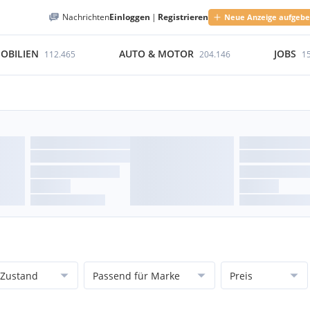
Nachrichten
Einloggen
|
Registrieren
Neue Anzeige aufgeb
OBILIEN
AUTO & MOTOR
JOBS
112.465
204.146
1
Zustand
Passend für Marke
Preis