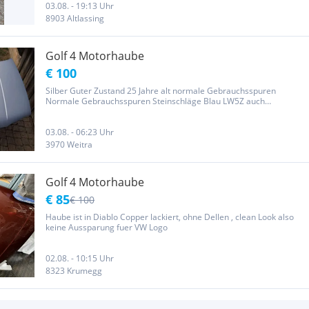
03.08. - 19:13 Uhr
8903 Altlassing
Golf 4 Motorhaube
€ 100
Silber Guter Zustand 25 Jahre alt normale Gebrauchsspuren
Normale Gebrauchsspuren Steinschläge Blau LW5Z auch
vorhanden
03.08. - 06:23 Uhr
3970 Weitra
Golf 4 Motorhaube
€ 85
€ 100
Haube ist in Diablo Copper lackiert, ohne Dellen , clean Look also
keine Aussparung fuer VW Logo
02.08. - 10:15 Uhr
8323 Krumegg