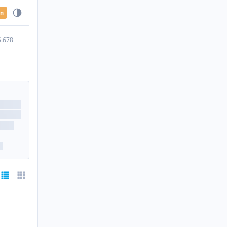
en
5.678