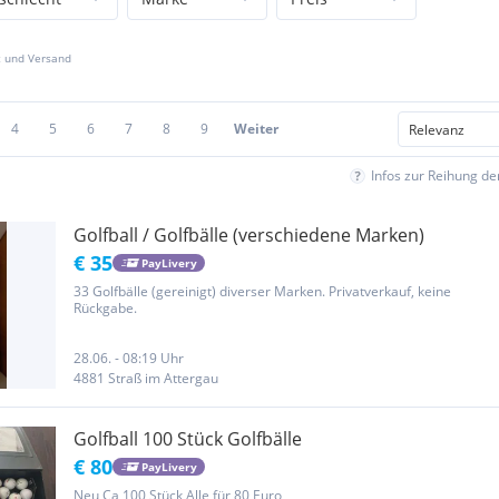
z und Versand
4
5
6
7
8
9
Weiter
Infos zur Reihung d
Golfball / Golfbälle (verschiedene Marken)
€ 35
PayLivery
33 Golfbälle (gereinigt) diverser Marken. Privatverkauf, keine
Rückgabe.
28.06. - 08:19 Uhr
4881 Straß im Attergau
Golfball 100 Stück Golfbälle
€ 80
PayLivery
Neu Ca 100 Stück Alle für 80 Euro