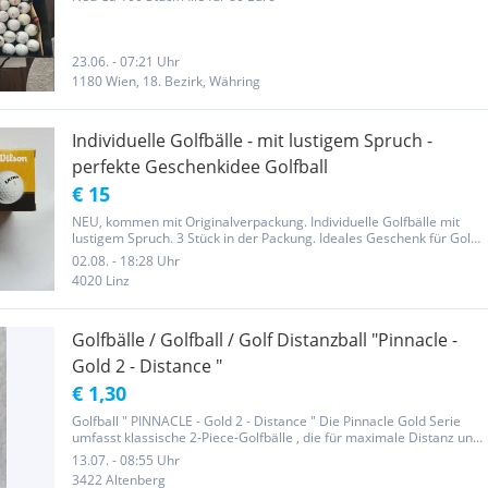
23.06. - 07:21 Uhr
1180 Wien, 18. Bezirk, Währing
Individuelle Golfbälle - mit lustigem Spruch -
perfekte Geschenkidee Golfball
€ 15
NEU, kommen mit Originalverpackung. Individuelle Golfbälle mit
lustigem Spruch. 3 Stück in der Packung. Ideales Geschenk für Golf
Liebhaber und Manager mit Humor - weil Vorfreude die schönste
02.08. - 18:28 Uhr
Freude ist Tolle Geschenkidee Pro Packung 15€ oder beide...
4020 Linz
Golfbälle / Golfball / Golf Distanzball "Pinnacle -
Gold 2 - Distance "
€ 1,30
Golfball " PINNACLE - Gold 2 - Distance " Die Pinnacle Gold Serie
umfasst klassische 2-Piece-Golfbälle , die für maximale Distanz und
Langlebigkeit bei einem gleichzeitig weicheren Schlaggefühl
13.07. - 08:55 Uhr
entwickelt wurden. Pinnacle Gold Distance : der Fokus liegt...
3422 Altenberg