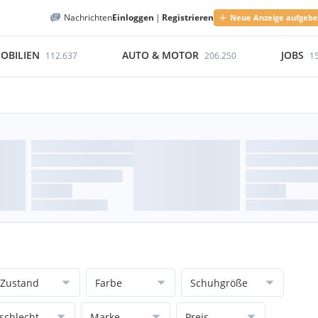
Nachrichten
Einloggen
|
Registrieren
Neue Anzeige aufgeb
OBILIEN
AUTO & MOTOR
JOBS
112.637
206.250
1
Zustand
Farbe
Schuhgröße
schlecht
Marke
Preis