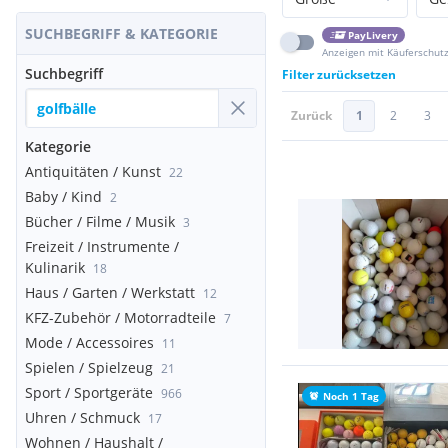
SUCHBEGRIFF & KATEGORIE
PayLivery
Anzeigen mit Käuferschut
Suchbegriff
Filter zurücksetzen
Zurück
1
2
3
Kategorie
Antiquitäten / Kunst
22
Baby / Kind
2
Bücher / Filme / Musik
3
Freizeit / Instrumente /
Kulinarik
18
Haus / Garten / Werkstatt
12
KFZ-Zubehör / Motorradteile
7
Mode / Accessoires
11
Spielen / Spielzeug
21
Sport / Sportgeräte
966
Noch 1 Tag
Uhren / Schmuck
17
Wohnen / Haushalt /