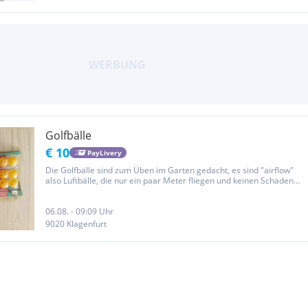
Golfbälle
€ 10
PayLivery
Die Golfbälle sind zum Üben im Garten gedacht, es sind "airflow"
also Luftbälle, die nur ein paar Meter fliegen und keinen Schaden
anrichten können, auch wenn sie eine Fensterscheibe treffen.
Originalverpackt, alle 3 Packungen für € 10,- Versand 6,-...
06.08. - 09:09 Uhr
9020 Klagenfurt