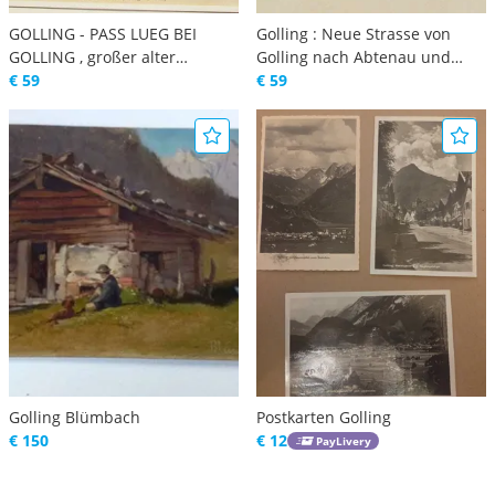
GOLLING - PASS LUEG BEI
Golling : Neue Strasse von
GOLLING , großer alter
Golling nach Abtenau und
handkolorierter orig.
€ 59
Zwieselalpe , alter
€ 59
Holzsctich um 1880 ,
handkolorierter orig. Holzstich
Passepartout
um 1880 , Passepartout
Golling Blümbach
Postkarten Golling
€ 150
€ 12
PayLivery