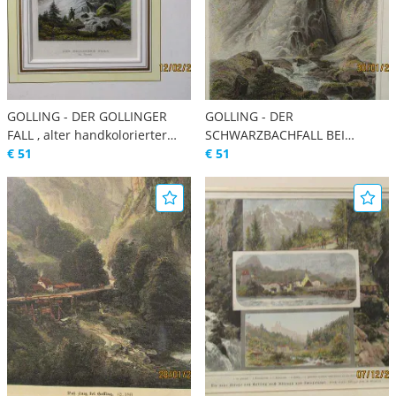
GOLLING - DER GOLLINGER
GOLLING - DER
FALL , alter handkolorierter
SCHWARZBACHFALL BEI
orig. Stahlstich um 1850 ,
€ 51
GOLLING , alter
€ 51
SUPERPASSEPARTOUT
handkolorierter Stahlstich
nach Fischbach / Richter um
1850, Passepartout