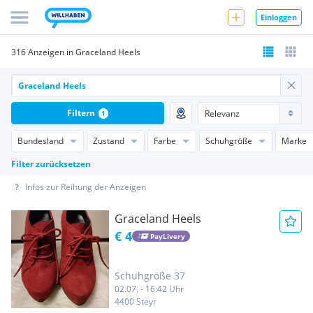
Einloggen
316 Anzeigen in Graceland Heels
Filtern
1
Bundesland
Zustand
Farbe
Schuhgröße
Marke
Filter zurücksetzen
Infos zur Reihung der Anzeigen
Graceland Heels
€ 4
PayLivery
Schuhgröße 37
02.07. - 16:42 Uhr
4400 Steyr