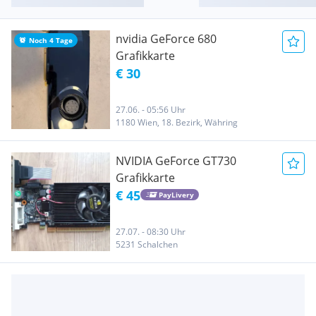
nvidia GeForce 680
Noch 4 Tage
Grafikkarte
€ 30
27.06. - 05:56 Uhr
1180 Wien, 18. Bezirk, Währing
NVIDIA GeForce GT730
Grafikkarte
€ 45
PayLivery
27.07. - 08:30 Uhr
5231 Schalchen