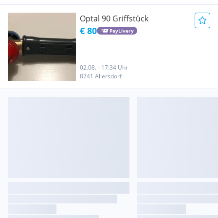
Optal 90 Griffstück
€ 80
PayLivery
02.08. - 17:34 Uhr
8741 Allersdorf