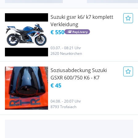
Suzuki gsxr k6/ k7 komplett
Verkleidung
€ 550
PayLivery
03.07. - 08:21 Uhr
2620 Neunkirchen
Soziusabdeckung Suzuki
GSXR 600/750 K6 - K7
€ 45
04.08. - 20:07 Uhr
8793 Trofaiach