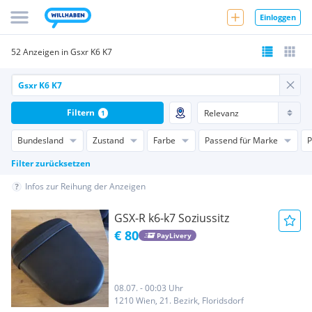
Einloggen
52 Anzeigen in Gsxr K6 K7
Filtern
1
Bundesland
Zustand
Farbe
Passend für Marke
P
Filter zurücksetzen
Infos zur Reihung der Anzeigen
GSX-R k6-k7 Soziussitz
€ 80
PayLivery
08.07. - 00:03 Uhr
1210 Wien, 21. Bezirk, Floridsdorf