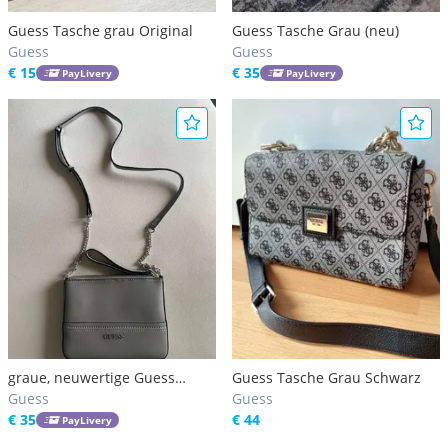
Guess Tasche grau Original
Guess Tasche Grau (neu)
Guess
Guess
€ 15
€ 35
PayLivery
PayLivery
graue, neuwertige Guess
Guess Tasche Grau Schwarz
Tasche
Guess
Guess
€ 35
€ 44
PayLivery