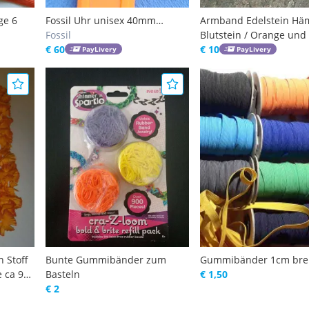
ge 6
Fossil Uhr unisex 40mm
Armband Edelstein Häm
Orange mit Gummiband
Fossil
Blutstein / Orange und 
€ 60
Elastisches Gummiban
€ 10
PayLivery
PayLivery
 Stoff
Bunte Gummibänder zum
Gummibänder 1cm bre
e ca 96
Basteln
€ 1,50
€ 2