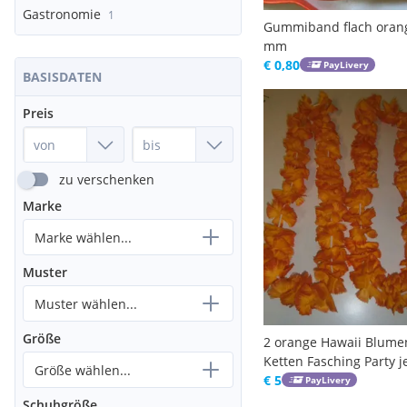
Gastronomie
1
Gummiband flach oran
mm
€ 0,80
PayLivery
BASISDATEN
Preis
zu verschenken
Marke
Marke wählen...
Muster
Muster wählen...
Größe
2 orange Hawaii Blumen
Ketten Fasching Party j
Größe wählen...
cm Gummiband
€ 5
PayLivery
Schuhgröße