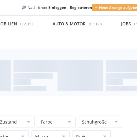
Nachrichten
Einloggen
|
Registrieren
Neue Anzeige aufgeb
OBILIEN
AUTO & MOTOR
JOBS
112.312
205.193
1
Zustand
Farbe
Schuhgröße
ster
Marke
Preis