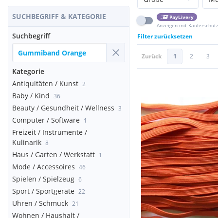
SUCHBEGRIFF & KATEGORIE
PayLivery
Anzeigen mit Käuferschut
Suchbegriff
Filter zurücksetzen
Zurück
1
2
3
Kategorie
Antiquitäten / Kunst
2
Baby / Kind
36
Beauty / Gesundheit / Wellness
3
Computer / Software
1
Freizeit / Instrumente /
Kulinarik
8
Haus / Garten / Werkstatt
1
Mode / Accessoires
46
Spielen / Spielzeug
6
Sport / Sportgeräte
22
Uhren / Schmuck
21
Wohnen / Haushalt /