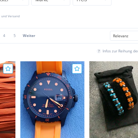
z und Versand
4
5
Weiter
Infos zur Reihung d