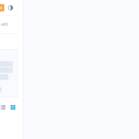
en
5.465