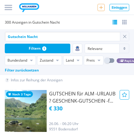
Einloggen
300 Anzeigen in Gutschein Nacht
Filtern
1
Bundesland
Zustand
Land
Preis
PayLi
Filter zurücksetzen
Infos zur Reihung der Anzeigen
GUTSCHEIN für ALM -URLAUB
Noch 3 Tage
? GESCHENK-GUTSCHEIN -für
bis zu 4 Pers. -3 Nächte
€ 330
26.06. - 06:20 Uhr
9551 Bodensdorf