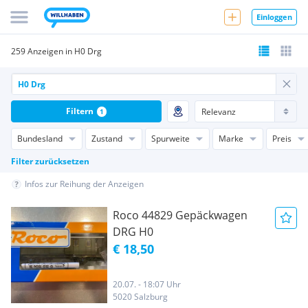
Einloggen
259 Anzeigen in H0 Drg
Filtern
1
Bundesland
Zustand
Spurweite
Marke
Preis
Filter zurücksetzen
Infos zur Reihung der Anzeigen
Roco 44829 Gepäckwagen
DRG H0
€ 18,50
20.07. - 18:07 Uhr
5020 Salzburg