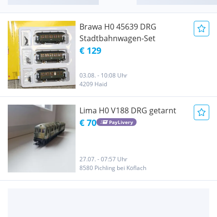
Brawa H0 45639 DRG
Stadtbahnwagen-Set
€ 129
03.08. - 10:08 Uhr
4209 Haid
Lima H0 V188 DRG getarnt
€ 70
PayLivery
27.07. - 07:57 Uhr
8580 Pichling bei Köflach