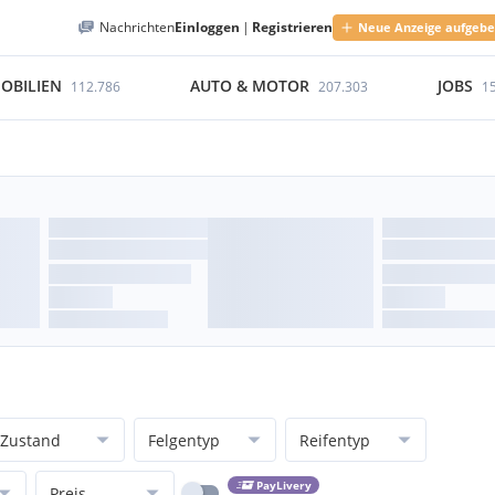
Nachrichten
Einloggen
|
Registrieren
Neue Anzeige aufgeb
OBILIEN
AUTO & MOTOR
JOBS
112.786
207.303
1
Zustand
Felgentyp
Reifentyp
PayLivery
Preis