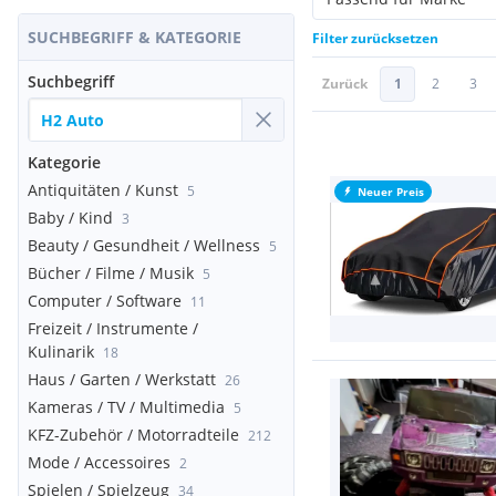
SUCHBEGRIFF & KATEGORIE
Filter zurücksetzen
Suchbegriff
Zurück
1
2
3
Kategorie
Antiquitäten / Kunst
5
Neuer Preis
Baby / Kind
3
Beauty / Gesundheit / Wellness
5
Bücher / Filme / Musik
5
Computer / Software
11
Freizeit / Instrumente /
Kulinarik
18
Haus / Garten / Werkstatt
26
Kameras / TV / Multimedia
5
KFZ-Zubehör / Motorradteile
212
Mode / Accessoires
2
Spielen / Spielzeug
34