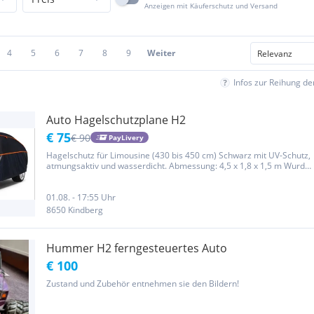
Anzeigen mit Käuferschutz und Versand
4
5
6
7
8
9
Weiter
Infos zur Reihung d
Auto Hagelschutzplane H2
€ 75
€ 90
PayLivery
Hagelschutz für Limousine (430 bis 450 cm) Schwarz mit UV-Schutz,
atmungsaktiv und wasserdicht. Abmessung: 4,5 x 1,8 x 1,5 m Wurde
nur 10mal benutzt. H2 passend für Coupés / Radster / Schräghecks
und Sportwagen. Länge: 430 bis 450 CM. Zum Beispiel: Audi...
01.08. - 17:55 Uhr
8650 Kindberg
Hummer H2 ferngesteuertes Auto
€ 100
Zustand und Zubehör entnehmen sie den Bildern!