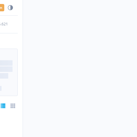
en
5.621