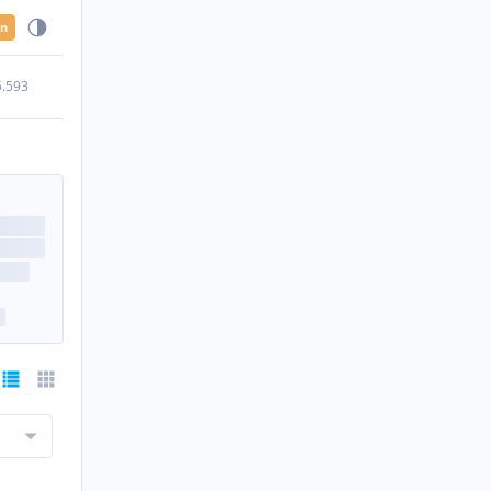
en
5.593