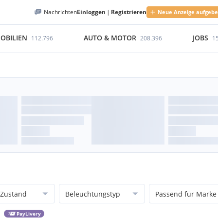
Nachrichten
Einloggen
|
Registrieren
Neue Anzeige aufgeb
OBILIEN
AUTO & MOTOR
JOBS
112.796
208.396
1
Zustand
Beleuchtungstyp
Passend für Marke
PayLivery