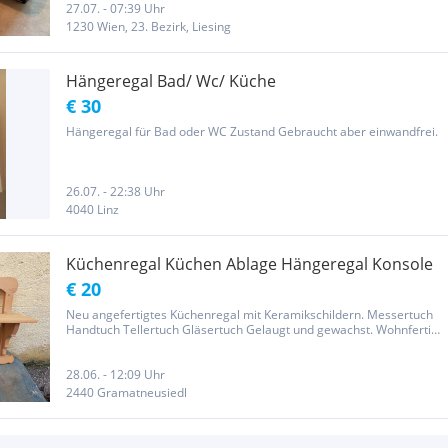
haben diese vom...
27.07. - 07:39 Uhr
1230 Wien, 23. Bezirk, Liesing
Hängeregal Bad/ Wc/ Küche
€ 30
Hängeregal für Bad oder WC Zustand Gebraucht aber einwandfrei.
26.07. - 22:38 Uhr
4040 Linz
Küchenregal Küchen Ablage Hängeregal Konsole
€ 20
Neu angefertigtes Küchenregal mit Keramikschildern. Messertuch
Handtuch Tellertuch Gläsertuch Gelaugt und gewachst. Wohnfertig
Privatverkauf keine Garantie, Gewährleistung und/oder
Rückgaberecht. Sehen Sie sich auch meine anderen Artikeln an.
28.06. - 12:09 Uhr
2440 Gramatneusiedl