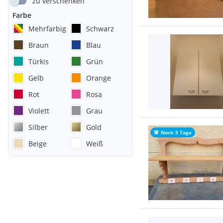
zu verschenken
Farbe
Mehrfarbig
Schwarz
Braun
Blau
Türkis
Grün
Gelb
Orange
Rot
Rosa
Violett
Grau
Silber
Gold
Noch 5 Tage
Beige
Weiß