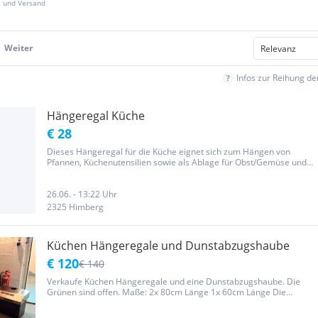
z und Versand
Weiter
Infos zur Reihung d
Hängeregal Küche
€ 28
Dieses Hängeregal für die Küche eignet sich zum Hängen von
Pfannen, Küchenutensilien sowie als Ablage für Obst/Gemüse und
Deko. Farm to Table, country chic, farmhouse chic, Landhausstil,
rustic elegance. Den Kranz kann man aber auch schön geschmückt
auf...
26.06. - 13:22 Uhr
2325 Himberg
Küchen Hängeregale und Dunstabzugshaube
€ 120
€ 140
Verkaufe Küchen Hängeregale und eine Dunstabzugshaube. Die
Grünen sind offen. Maße: 2x 80cm Länge 1x 60cm Länge Die
schwarzen mit Türen. Maße: 2x 80cm Länge 2x 60cm Länge.
Dunstabzugshaube. Maße: 60cm Sie gehören definitiv gereinigt. Wir