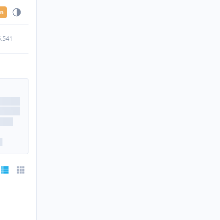
en
5.541