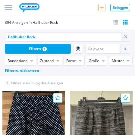
Einloggen
394 Anzeigen in Hallhuber Rock
Filtern
1
Bundesland
Zustand
Farbe
Größe
Muster
Filter zurücksetzen
Infos zur Reihung der Anzeigen