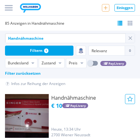
Einloggen
85 Anzeigen in Handnähmaschine
Filtern
1
Bundesland
Zustand
Preis
PayLivery
Filter zurücksetzen
Infos zur Reihung der Anzeigen
Handnähmaschine
€ 10
PayLivery
Heute, 13:34 Uhr
2700 Wiener Neustadt