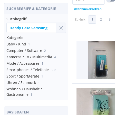
SUCHBEGRIFF & KATEGORIE
Filter zurücksetzen
Suchbegriff
Zurück
1
2
3
Kategorie
Baby / Kind
1
Computer / Software
2
Kameras / TV / Multimedia
4
Mode / Accessoires
1
Smartphones / Telefonie
306
Sport / Sportgeräte
1
Uhren / Schmuck
1
Wohnen / Haushalt /
Gastronomie
1
BASISDATEN