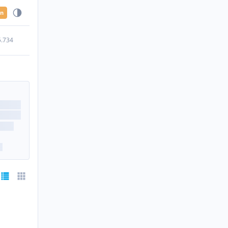
en
5.734