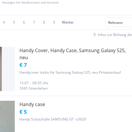
Anzeigen mit Käuferschutz und Versand
4
5
6
7
8
9
Weiter
Infos zur Reihung d
Handy Cover, Handy Case, Samsung Galaxy S25,
neu
€ 7
Handycover türkis für Samsung Galaxy S25, neu Privatverkauf
15.07. - 09:35 Uhr
3345 Stixenlehen
Handy case
€ 5
Handy Schutzhülle SAMSUNG GT -s5620