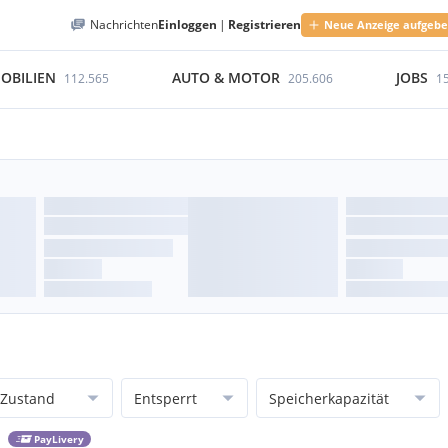
Nachrichten
Einloggen
|
Registrieren
Neue Anzeige aufgeb
OBILIEN
AUTO & MOTOR
JOBS
112.565
205.606
1
Zustand
Entsperrt
Speicherkapazität
PayLivery