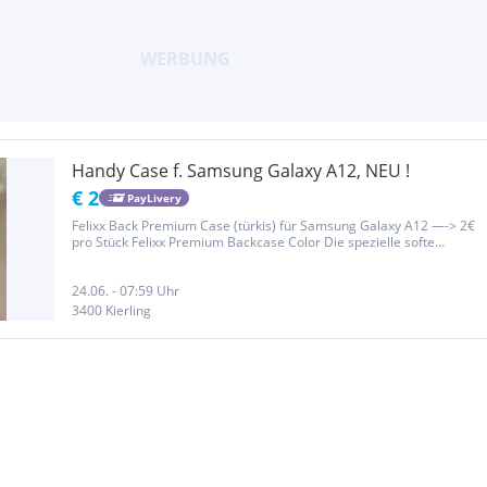
Handy Case f. Samsung Galaxy A12, NEU !
€ 2
PayLivery
Felixx Back Premium Case (türkis) für Samsung Galaxy A12 —-> 2€
pro Stück Felixx Premium Backcase Color Die spezielle softe
Beschichtung felixx Premium Hülle bietet dauerhaften Schutz vor
Kratzern und Schrammen. Durch das schmale und moderne
Design,...
24.06. - 07:59 Uhr
3400 Kierling