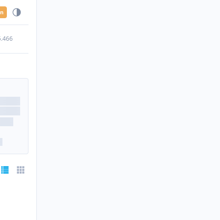
en
5.466