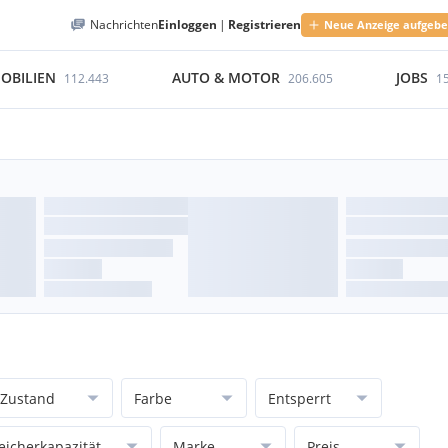
Nachrichten
Einloggen
|
Registrieren
Neue Anzeige aufgeb
OBILIEN
AUTO & MOTOR
JOBS
112.443
206.605
1
Zustand
Farbe
Entsperrt
eicherkapazität
Marke
Preis