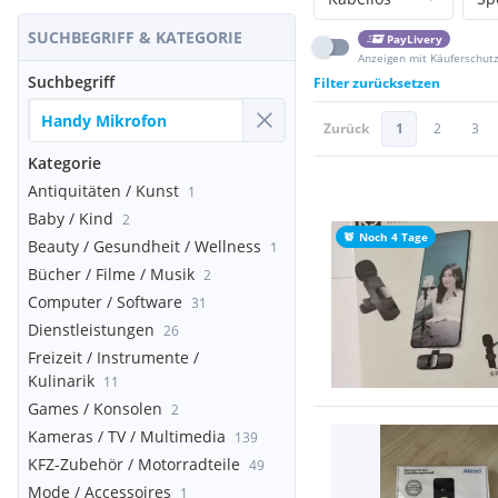
SUCHBEGRIFF & KATEGORIE
PayLivery
Anzeigen mit Käuferschut
Suchbegriff
Filter zurücksetzen
Zurück
1
2
3
Kategorie
Antiquitäten / Kunst
1
Baby / Kind
2
Noch 4 Tage
Beauty / Gesundheit / Wellness
1
Bücher / Filme / Musik
2
Computer / Software
31
Dienstleistungen
26
Freizeit / Instrumente /
Kulinarik
11
Games / Konsolen
2
Kameras / TV / Multimedia
139
KFZ-Zubehör / Motorradteile
49
Mode / Accessoires
1