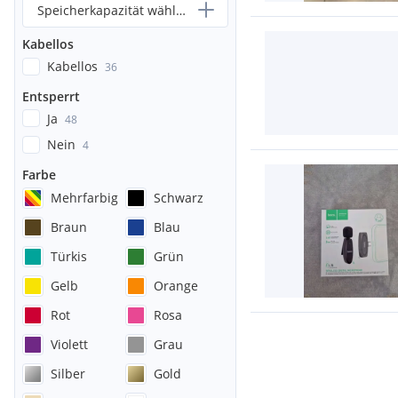
Speicherkapazität wählen...
Kabellos
Kabellos
36
Entsperrt
Ja
48
Nein
4
Farbe
Mehrfarbig
Schwarz
Braun
Blau
Türkis
Grün
Gelb
Orange
Rot
Rosa
Violett
Grau
Silber
Gold