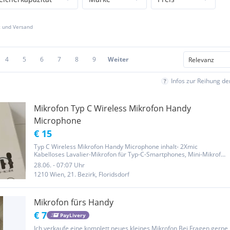
z und Versand
4
5
6
7
8
9
Weiter
Infos zur Reihung d
Mikrofon Typ C Wireless Mikrofon Handy
Microphone
€ 15
Typ C Wireless Mikrofon Handy Microphone inhalt- 2Xmic
Kabelloses Lavalier-Mikrofon für Typ-C-Smartphones, Mini-Mikrofon
für Vlogging, TikTok, Facebook-Videos, Mikrofone, Audioaufnahme
28.06. - 07:07 Uhr
Selbstabholung, Versand (+Zzgl. Versandkosten) Privat Verkauf,
1210 Wien, 21. Bezirk, Floridsdorf
"Keine...
Mikrofon fürs Handy
€ 7
PayLivery
Ich verkaufe eine komplett neues kleines Mikrofon Bei Fragen gerne