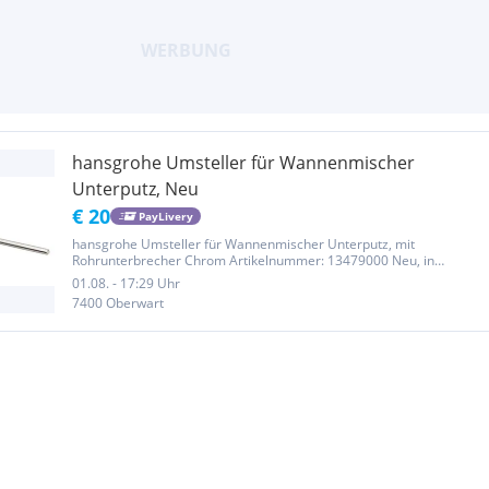
hansgrohe Umsteller für Wannenmischer
Unterputz, Neu
€ 20
PayLivery
hansgrohe Umsteller für Wannenmischer Unterputz, mit
Rohrunterbrecher Chrom Artikelnummer: 13479000 Neu, in
Originalverpackung. Abholung im Raum Oberwart möglich.
01.08. - 17:29 Uhr
Privatverkauf, keine Rückgabe und keine Gewährleistung.
7400 Oberwart