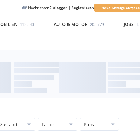
Nachrichten
Einloggen
|
Registrieren
Neue Anzeige aufgeb
OBILIEN
AUTO & MOTOR
JOBS
112.540
205.779
1
Zustand
Farbe
Preis