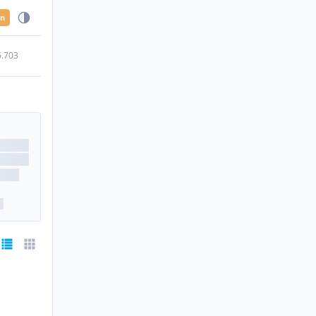
en
5.703