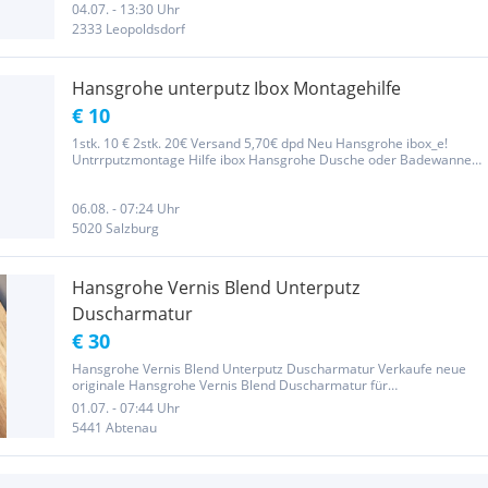
04.07. - 13:30 Uhr
2333 Leopoldsdorf
Hansgrohe unterputz Ibox Montagehilfe
€ 10
1stk. 10 € 2stk. 20€ Versand 5,70€ dpd Neu Hansgrohe ibox_e!
Untrrputzmontage Hilfe ibox Hansgrohe Dusche oder Badewanne
box
06.08. - 07:24 Uhr
5020 Salzburg
Hansgrohe Vernis Blend Unterputz
Duscharmatur
€ 30
Hansgrohe Vernis Blend Unterputz Duscharmatur Verkaufe neue
originale Hansgrohe Vernis Blend Duscharmatur für
Unterputzmontage. * Modell: 71667670 * Farbe: Matt Schwarz /
01.07. - 07:44 Uhr
Mattschwarz * Neu und unbenutzt * Originalverpackung vorhanden
5441 Abtenau
* Hochwertige...