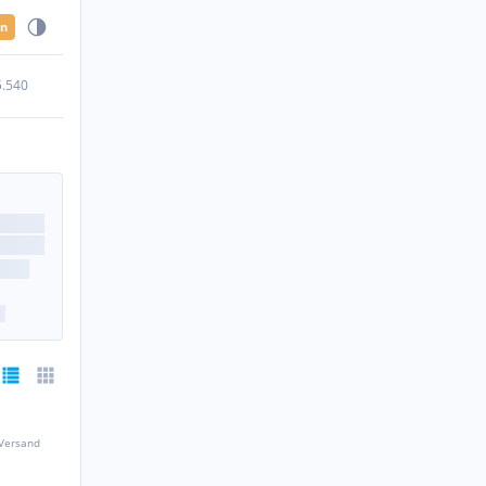
en
5.540
 Versand