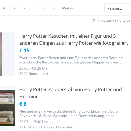
4
5
6
7
8
9
Weiter
Infos zur Reihung d
Harry Potter Kästchen mit einer Figur und 5
anderen Dingen aus Harry Potter wie fotografiert
€ 15
Zwei Harry Potter Boxen und eine Figur in der anderen Box sind
irgendwelche Karton Sachen also ich glaube Wappen und vier
Lesezeichen und ein Clip wie fotografiert Privatverkauf Versand
28.06. - 09:28 Uhr
innerhalb von Österreich + 4 €
2042 Guntersdorf
Harry Potter Zauberstab von Harry Potter und
Hermine
€ 8
Neu und original verpackt. Beide für 8 Euro. Einzeln je 5 Euro
Privatverkauf. Keine Garantie, keine Gewährleistung, keine
Rücknahme, kein Umtausch
20.07. - 17:40 Uhr
1210 Wien, 21. Bezirk, Floridsdorf