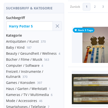
Zurück
1
2
3
SUCHBEGRIFF & KATEGORIE
Suchbegriff
Noch 5 Tage
Kategorie
Antiquitäten / Kunst
370
Baby / Kind
187
Beauty / Gesundheit / Wellness
4
Bücher / Filme / Musik
563
Computer / Software
4
Freizeit / Instrumente /
Kulinarik
370
Games / Konsolen
397
Haus / Garten / Werkstatt
1
Kameras / TV / Multimedia
6
Mode / Accessoires
46
Smartphones / Telefonie
7