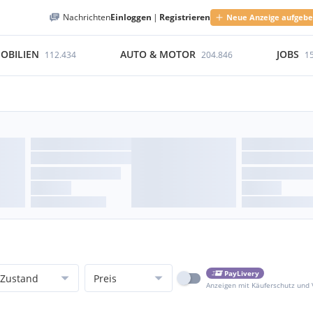
Nachrichten
Einloggen
|
Registrieren
Neue Anzeige aufgeb
OBILIEN
AUTO & MOTOR
JOBS
112.434
204.846
1
PayLivery
Zustand
Preis
Anzeigen mit Käuferschutz und