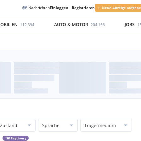
Nachrichten
Einloggen
|
Registrieren
Neue Anzeige aufgeb
OBILIEN
AUTO & MOTOR
JOBS
112.394
204.166
1
Zustand
Sprache
Trägermedium
PayLivery