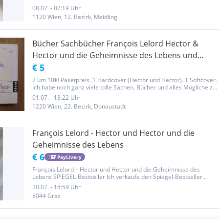
08.07. - 07:19 Uhr
1120 Wien, 12. Bezirk, Meidling
Bücher Sachbücher François Lelord Hector &
Hector und die Geheimnisse des Lebens und
Hector's Reise oder Die Suche nach dem Glück
€ 5
2 um 10€! Paketpreis. 1 Hardcover (Hector und Hector). 1 Softcover.
Ich habe noch ganz viele tolle Sachen, Bücher und alles Mögliche zu
günstigen Preisen, schauen Sie sich bitte auch meine weiteren
01.07. - 13:22 Uhr
Anzeigen an!
1220 Wien, 22. Bezirk, Donaustadt
François Lelord - Hector und Hector und die
Geheimnisse des Lebens
€ 6
PayLivery
François Lelord – Hector und Hector und die Geheimnisse des
Lebens SPIEGEL-Bestseller Ich verkaufe den Spiegel-Bestseller
„Hector und Hector und die Geheimnisse des Lebens“ von François
30.07. - 18:59 Uhr
Lelord in sehr gutem Zustand. Ein berührender und humorvoller
8044 Graz
Roman...