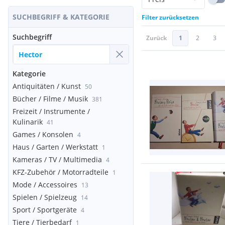
SUCHBEGRIFF & KATEGORIE
Filter zurücksetzen
Suchbegriff
Zurück
1
2
3
Kategorie
Antiquitäten / Kunst
50
Bücher / Filme / Musik
381
Freizeit / Instrumente /
Kulinarik
41
Games / Konsolen
4
Haus / Garten / Werkstatt
1
Kameras / TV / Multimedia
4
KFZ-Zubehör / Motorradteile
1
Mode / Accessoires
13
Spielen / Spielzeug
14
Sport / Sportgeräte
4
Tiere / Tierbedarf
1