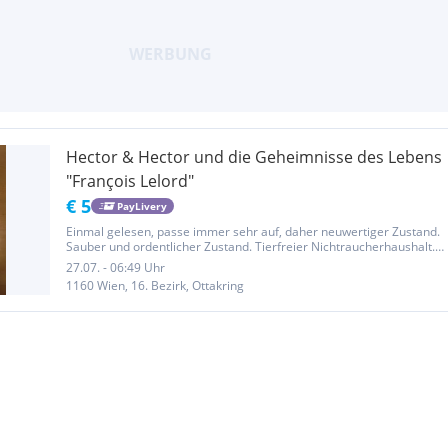
Hector & Hector und die Geheimnisse des Lebens
"François Lelord"
€ 5
PayLivery
Einmal gelesen, passe immer sehr auf, daher neuwertiger Zustand.
Sauber und ordentlicher Zustand. Tierfreier Nichtraucherhaushalt.
Privatverkauf, keine Garantie, Rücknahme oder Haftung möglich.
27.07. - 06:49 Uhr
1160 Wien, 16. Bezirk, Ottakring