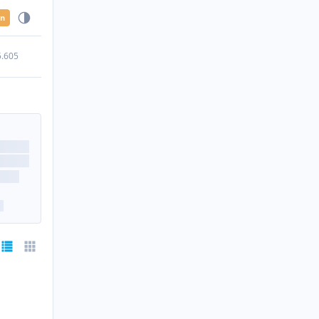
en
5.605