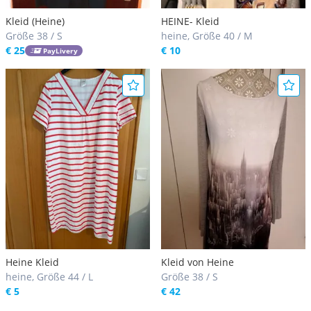
Kleid (Heine)
HEINE- Kleid
Größe 38 / S
heine, Größe 40 / M
€ 25
€ 10
PayLivery
Heine Kleid
Kleid von Heine
heine, Größe 44 / L
Größe 38 / S
€ 5
€ 42