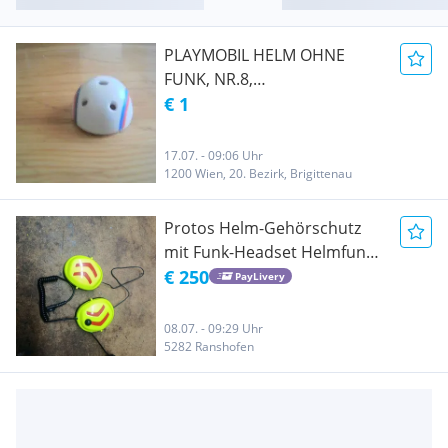
PLAYMOBIL HELM OHNE
FUNK, NR.8,
AUSSTELLUNGSSTÜCK, NEU
€ 1
& UNBESPIELT
17.07. - 09:06 Uhr
1200 Wien, 20. Bezirk, Brigittenau
Protos Helm-Gehörschutz
mit Funk-Headset Helmfunk/
Forstfunk
€ 250
PayLivery
08.07. - 09:29 Uhr
5282 Ranshofen