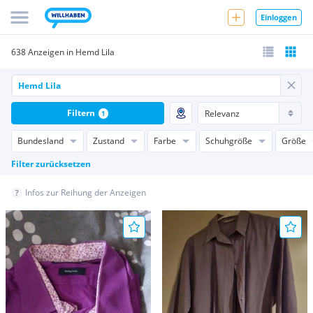
Einloggen
638 Anzeigen in Hemd Lila
Filtern
1
Bundesland
Zustand
Farbe
Schuhgröße
Größe
Filter zurücksetzen
Infos zur Reihung der Anzeigen