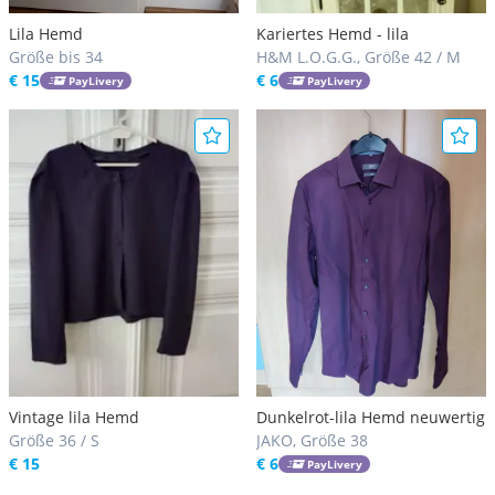
Lila Hemd
Kariertes Hemd - lila
Größe bis 34
H&M L.O.G.G., Größe 42 / M
€ 15
€ 6
PayLivery
PayLivery
Vintage lila Hemd
Dunkelrot-lila Hemd neuwertig
Größe 36 / S
JAKO, Größe 38
€ 15
€ 6
PayLivery