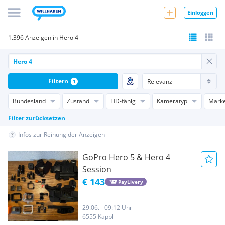
Einloggen
1.396 Anzeigen in Hero 4
Filtern
1
Bundesland
Zustand
HD-fähig
Kameratyp
Mark
Filter zurücksetzen
Infos zur Reihung der Anzeigen
GoPro Hero 5 & Hero 4
Session
€ 143
PayLivery
29.06. - 09:12 Uhr
6555 Kappl