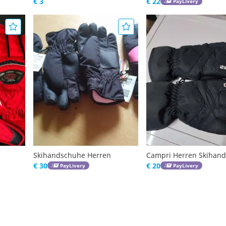
€ 3
€ 22
PayLivery
Skihandschuhe Herren
Campri Herren Skihan
€ 30
€ 20
PayLivery
PayLivery