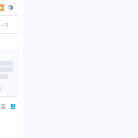
en
5.542