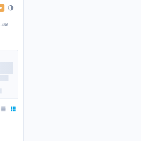
en
5.466