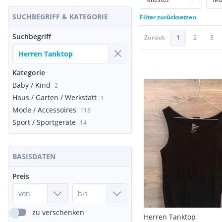
SUCHBEGRIFF & KATEGORIE
Filter zurücksetzen
Suchbegriff
Zurück
1
2
3
Kategorie
Baby / Kind
2
Haus / Garten / Werkstatt
1
Mode / Accessoires
118
Sport / Sportgeräte
14
BASISDATEN
Preis
zu verschenken
Herren Tanktop