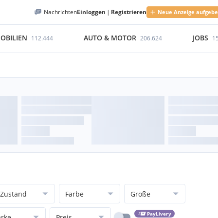
Nachrichten
Einloggen
|
Registrieren
Neue Anzeige aufgeb
OBILIEN
AUTO & MOTOR
JOBS
112.444
206.624
1
Zustand
Farbe
Größe
PayLivery
rke
Preis