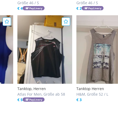
Größe 46 / S
Größe 46 / S
€ 4
€ 2
PayLivery
PayLivery
Tanktop, Herren
Tanktop Herren
Atlas For Men, Größe ab 58
H&M, Größe 52 / L
€ 5
€ 3
PayLivery