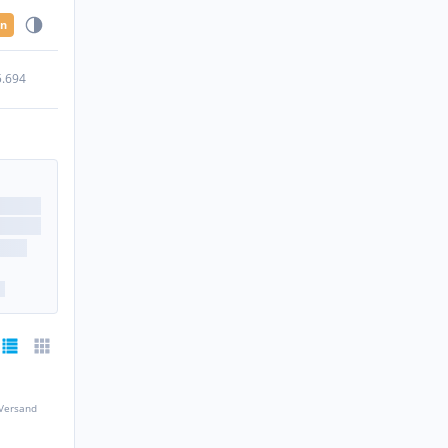
en
5.694
 Versand