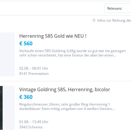
Infos zur Reihung d
Herrenring 585 Gold wie NEU !
€ 560
Verkaufe einen 585 Goldring 6,66g wurde so gut wie nie getragen
sehr schön verarbeitet, hat eine Gravur die aber bei einen
Schmuckhändler leicht zu entfernen ist. Da Privatverkauf keine
Garantie oder Rücknahme!!
02.08. - 06:01 Uhr
8141 Premstätten
Vintage Goldring 585, Herrenring, bicolor
€ 360
Ringdurchmesser 24mm, sehr großer Ring Herrenring 1
dunkelblauer Stein mittig umgeben von 4 weißen Steinen,
Umrandung ist Weißgold Gestempelt mit 585 Bei Fragen einfach
melden
01.08. - 15:49 Uhr
3943 Schrems