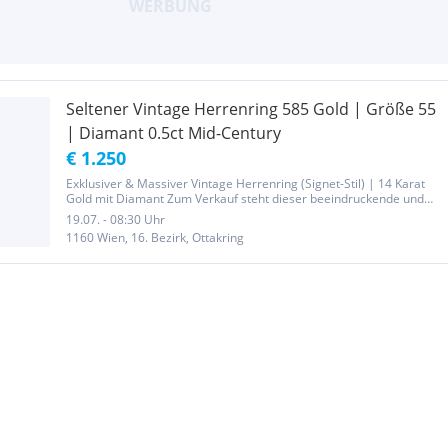
Seltener Vintage Herrenring 585 Gold | Größe 55
| Diamant 0.5ct Mid-Century
€ 1.250
Exklusiver & Massiver Vintage Herrenring (Signet-Stil) | 14 Karat
Gold mit Diamant Zum Verkauf steht dieser beeindruckende und
massive Vintage-Herrenring aus hochwertigem 14 Karat Gelbgold
19.07. - 08:30 Uhr
(Punze 585). Das Design ist charakteristisch für die...
1160 Wien, 16. Bezirk, Ottakring