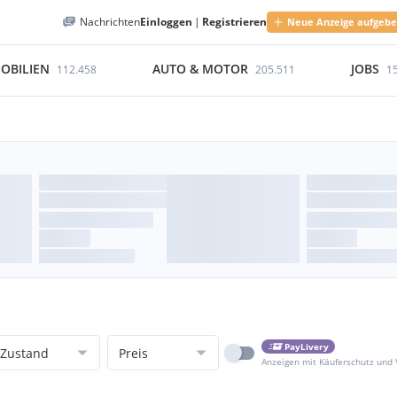
Nachrichten
Einloggen
|
Registrieren
Neue Anzeige aufgeb
OBILIEN
AUTO & MOTOR
JOBS
112.458
205.511
1
PayLivery
Zustand
Preis
Anzeigen mit Käuferschutz und