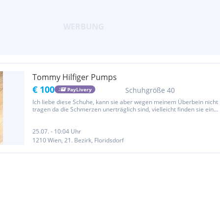
Tommy Hilfiger Pumps
€ 100
Schuhgröße 40
PayLivery
Ich liebe diese Schuhe, kann sie aber wegen meinem Überbein nicht
tragen da die Schmerzen unerträglich sind, vielleicht finden sie eine
neue Mami.. Die Schuhe wurden 3 mal getragen wie man anhand
der Fotos von der Innensohle sehen kann Die Schuhe haben...
25.07. - 10:04 Uhr
1210 Wien, 21. Bezirk, Floridsdorf