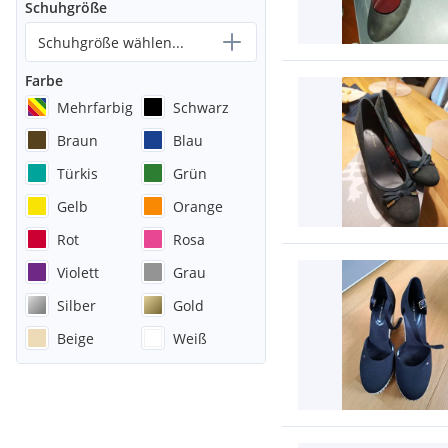
Schuhgröße
Schuhgröße wählen...
Farbe
Mehrfarbig
Schwarz
Braun
Blau
Türkis
Grün
Gelb
Orange
Rot
Rosa
Violett
Grau
Silber
Gold
Beige
Weiß