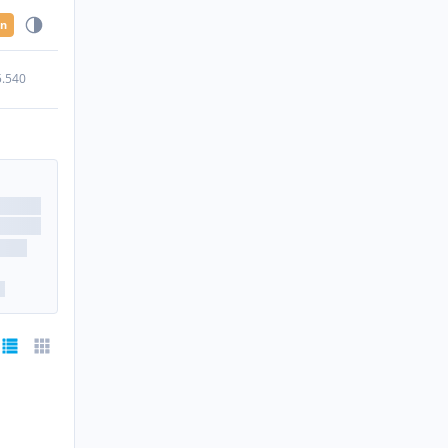
en
5.540