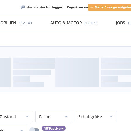
Nachrichten
Einloggen
|
Registrieren
Neue Anzeige aufgeb
OBILIEN
AUTO & MOTOR
JOBS
112.540
206.073
1
Zustand
Farbe
Schuhgröße
PayLivery
eis