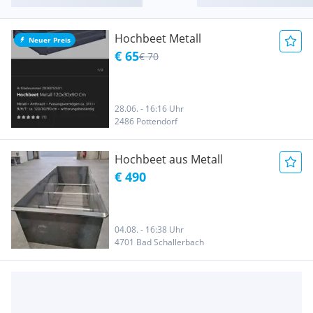
Hochbeet Metall
Neuer Preis
€ 65
€ 70
28.06. - 16:16 Uhr
2486 Pottendorf
Hochbeet aus Metall
€ 490
04.08. - 16:38 Uhr
4701 Bad Schallerbach