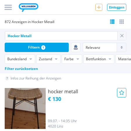
Einloggen
872 Anzeigen in Hocker Metall
Filtern
1
Bundesland
Zustand
Farbe
Bettfunktion
Materia
Filter zurücksetzen
Infos zur Reihung der Anzeigen
hocker metall
€ 130
09.07. - 14:35 Uhr
4020 Linz