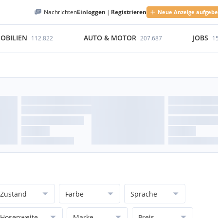
Nachrichten
Einloggen
|
Registrieren
Neue Anzeige aufgeb
OBILIEN
AUTO & MOTOR
JOBS
112.822
207.687
1
Zustand
Farbe
Sprache
Hosenweite
Marke
Preis