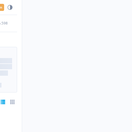
en
5.598