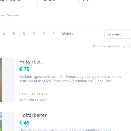
z und Versand
4
5
6
7
8
9
Weiter
Infos zur Reihung d
Holzarbeit
€ 75
Jubiläumsgeschenk zum 75. Geburtstag abzugeben. Auch ohne
Instrument möglich. Preis nach Vereinbarung! Siehe Foto!
01.08. - 08:56 Uhr
8077 Gössendorf
Holzarbeiten
€ 45
Diverse echte Holz arbeiten aus den60erund80er Konvolut