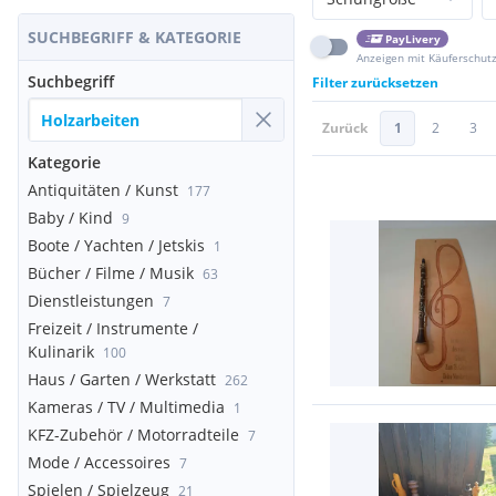
SUCHBEGRIFF & KATEGORIE
PayLivery
Anzeigen mit Käuferschut
Suchbegriff
Filter zurücksetzen
Zurück
1
2
3
Kategorie
Antiquitäten / Kunst
177
Baby / Kind
9
Boote / Yachten / Jetskis
1
Bücher / Filme / Musik
63
Dienstleistungen
7
Freizeit / Instrumente /
Kulinarik
100
Haus / Garten / Werkstatt
262
Kameras / TV / Multimedia
1
KFZ-Zubehör / Motorradteile
7
Mode / Accessoires
7
Spielen / Spielzeug
21