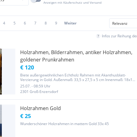
Anzeigen mit Käuferschutz und Versand
4
5
6
7
8
9
Weiter
Infos zur Reihung d
Holzrahmen, Bilderrahmen, antiker Holzrahmen,
goldener Prunkrahmen
€ 120
Biete außergewöhnlichen Echtholz Rahmen mit Akanthusblatt-
Verzierung in Gold. Außenmaß: 33,5 x 27,5 x 5 cm Innenmaß: 18x12
cm Das auf Holz gemalte Bild erhalten sie gratis dazu Preis:€ 120,-
25.07. - 08:59 Uhr
Versand innerhalb Ö. € 7,- Übergabe im Donauzentrum 1220 Wien...
2301 Groß-Enzersdorf
Holzrahmen Gold
€ 25
Wunderschöner Holzrahmen in mattem Gold 33x 45