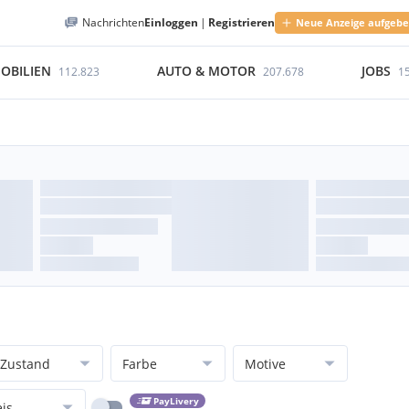
Nachrichten
Einloggen
|
Registrieren
Neue Anzeige aufgeb
OBILIEN
AUTO & MOTOR
JOBS
112.823
207.678
1
Zustand
Farbe
Motive
PayLivery
eis