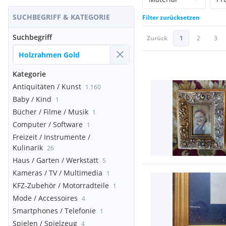
SUCHBEGRIFF & KATEGORIE
Filter zurücksetzen
Suchbegriff
Zurück
1
2
3
Kategorie
Antiquitäten / Kunst
1.160
Baby / Kind
1
Bücher / Filme / Musik
1
Computer / Software
1
Freizeit / Instrumente /
Kulinarik
26
Haus / Garten / Werkstatt
5
Kameras / TV / Multimedia
1
KFZ-Zubehör / Motorradteile
1
Mode / Accessoires
4
Smartphones / Telefonie
1
Spielen / Spielzeug
4