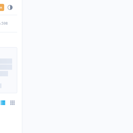
en
5.598