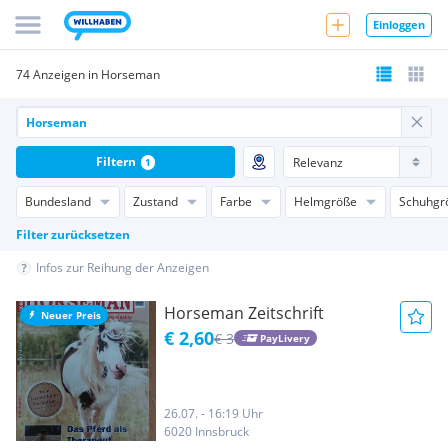
Einloggen
74 Anzeigen in Horseman
Filtern
1
Bundesland
Zustand
Farbe
Helmgröße
Schuhgr
Filter zurücksetzen
Infos zur Reihung der Anzeigen
Horseman Zeitschrift
Neuer Preis
€ 2,60
€ 3
PayLivery
26.07. - 16:19 Uhr
6020 Innsbruck