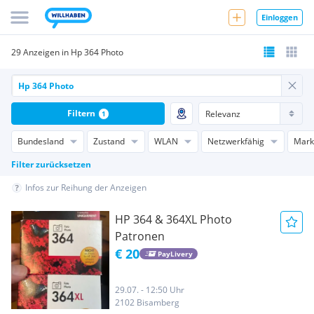
Einloggen
29 Anzeigen in Hp 364 Photo
Filtern
1
Bundesland
Zustand
WLAN
Netzwerkfähig
Mark
Filter zurücksetzen
Infos zur Reihung der Anzeigen
HP 364 & 364XL Photo
Patronen
€ 20
PayLivery
29.07. - 12:50 Uhr
2102 Bisamberg