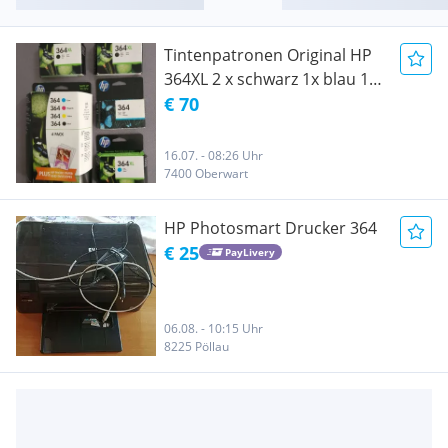
Tintenpatronen Original HP
364XL 2 x schwarz 1x blau 1x
Photo plus 4 Pack Original
€ 70
HP 364 und HP Original
Fotopapier und Umschläge
16.07. - 08:26 Uhr
7400 Oberwart
HP Photosmart Drucker 364
€ 25
PayLivery
06.08. - 10:15 Uhr
8225 Pöllau