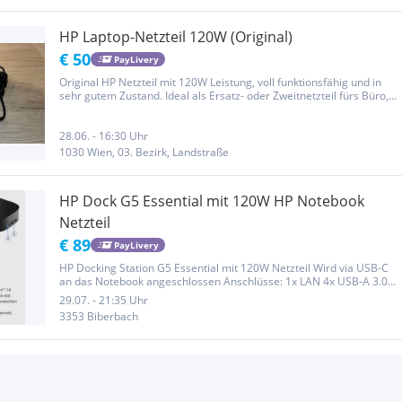
HP Laptop-Netzteil 120W (Original)
€ 50
PayLivery
Original HP Netzteil mit 120W Leistung, voll funktionsfähig und in
sehr gutem Zustand. Ideal als Ersatz- oder Zweitnetzteil fürs Büro,
Zuhause oder unterwegs. Inkl. Netzkabel. Auch mit HP Docking-
Station kompatibel.
28.06. - 16:30 Uhr
1030 Wien, 03. Bezirk, Landstraße
HP Dock G5 Essential mit 120W HP Notebook
Netzteil
€ 89
PayLivery
HP Docking Station G5 Essential mit 120W Netzteil Wird via USB-C
an das Notebook angeschlossen Anschlüsse: 1x LAN 4x USB-A 3.0
1x USB C 3.0 2x DisplayPort 1x HDMI 1x Kensington Lock 1x Audio-
29.07. - 21:35 Uhr
Out (Kopfhörerausgang) Mit Einschaltknopf oben für kompatible...
3353 Biberbach