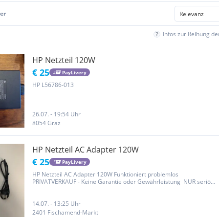
er
Infos zur Reihung d
HP Netzteil 120W
€ 25
PayLivery
HP L56786-013
26.07. - 19:54 Uhr
8054 Graz
HP Netzteil AC Adapter 120W
€ 25
PayLivery
HP Netzteil AC Adapter 120W Funktioniert problemlos
PRIVATVERKAUF - Keine Garantie oder Gewährleistung NUR seriöse
Anfragen werden beantwortet! Ich schließe jegliche
Sachmangelhaftung aus. Versand oder Abholung in 2401
Fischamend möglich. Keine...
14.07. - 13:25 Uhr
2401 Fischamend-Markt