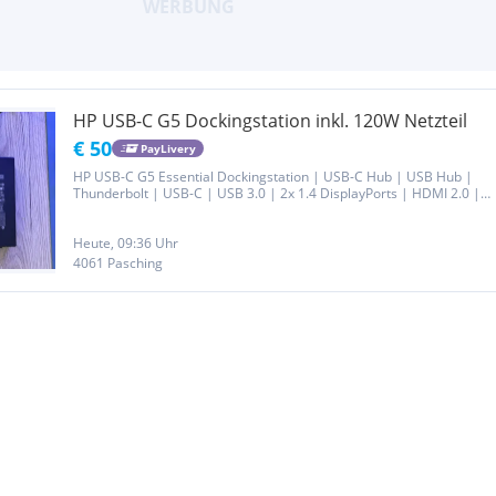
HP USB-C G5 Dockingstation inkl. 120W Netzteil
€ 50
PayLivery
HP USB-C G5 Essential Dockingstation | USB-C Hub | USB Hub |
Thunderbolt | USB-C | USB 3.0 | 2x 1.4 DisplayPorts | HDMI 2.0 |
Audio | RJ-45 | Schwarz Es handelt sich um einen Privatverkauf. Ich
übernehme keine Garantie. Kein Umtausch, Reklamation oder...
Heute, 09:36 Uhr
4061 Pasching