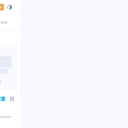
en
5.656
 Versand