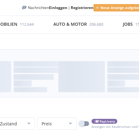
Nachrichten
Einloggen
|
Registrieren
Neue Anzeige aufgeb
OBILIEN
AUTO & MOTOR
JOBS
112.644
206.680
1
PayLivery
Zustand
Preis
Anzeigen mit Käuferschutz und