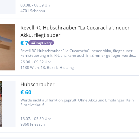
Sollte ein Akku wirklich defekt sein, bin jederzeit bereit diesen...
03.08. - 08:39 Uhr
4701 Schönau
Revell RC Hubschrauber "La Cucaracha", neuer
Akku, fliegt super
€ 7
PayLivery
Revell RC Hubschrauber "La Cucaracha", neuer Akku, fliegt super
Fernsteuerung mit IR-Licht, kann auch im Zimmer geflogen werden.
ein eigenartiges, lustiges Modell, Cucaracha = Kakerlake. Um den
26.06. - 09:32 Uhr
neuen Akku (8,44 EUR) einzubauen, war es nötig, den...
1130 Wien, 13. Bezirk, Hietzing
Hubschrauber
€ 60
Wurde nicht auf funktion geprüft. Ohne Akku und Empfänger. Kein
Einzelverkauf
13.07. - 05:59 Uhr
9360 Friesach