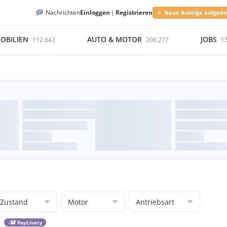
Nachrichten
Einloggen
|
Registrieren
Neue Anzeige aufgeb
OBILIEN
AUTO & MOTOR
JOBS
112.642
206.277
1
Zustand
Motor
Antriebsart
PayLivery