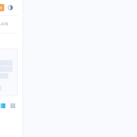
en
5.678